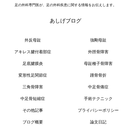
足の外科専門医が、足の外科疾患に関する情報をお伝えします。
あしげブログ
外反母趾
強剛母趾
アキレス腱付着部症
外脛骨障害
足底腱膜炎
母趾種子骨障害
変形性足関節症
踵骨骨折
三角骨障害
中足骨痛症
中足骨短縮症
手術テクニック
その他記事
プライバシーポリシー
ブログ概要
論文日記