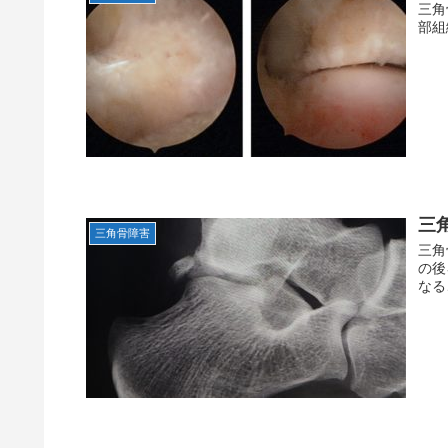
三角
部組
三
三角骨障害
三角
の後
なる