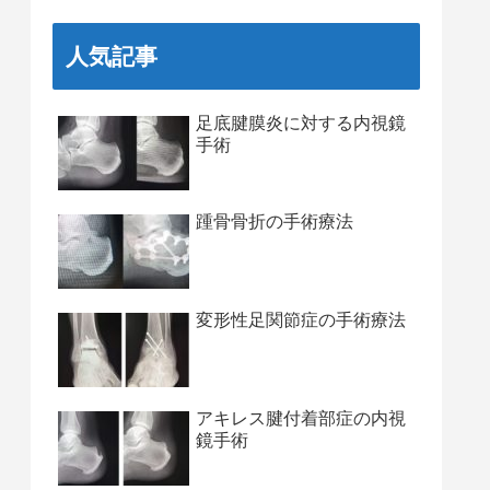
人気記事
足底腱膜炎に対する内視鏡
手術
踵骨骨折の手術療法
変形性足関節症の手術療法
アキレス腱付着部症の内視
鏡手術