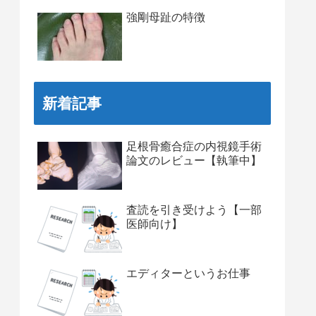
強剛母趾の特徴
新着記事
足根骨癒合症の内視鏡手術
論文のレビュー【執筆中】
査読を引き受けよう【一部
医師向け】
エディターというお仕事