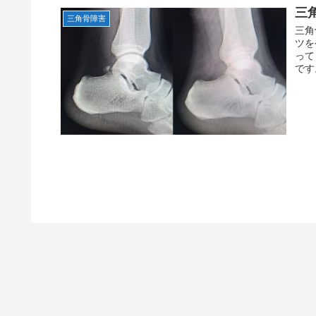
三
三角骨障害
三角
ツを
って
です