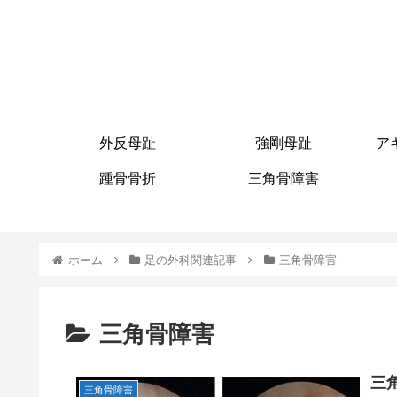
外反母趾
強剛母趾
ア
踵骨骨折
三角骨障害
ホーム
足の外科関連記事
三角骨障害
三角骨障害
三
三角骨障害