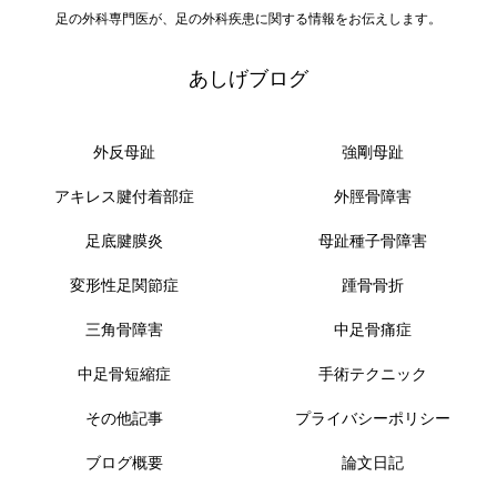
足の外科専門医が、足の外科疾患に関する情報をお伝えします。
あしげブログ
外反母趾
強剛母趾
アキレス腱付着部症
外脛骨障害
足底腱膜炎
母趾種子骨障害
変形性足関節症
踵骨骨折
三角骨障害
中足骨痛症
中足骨短縮症
手術テクニック
その他記事
プライバシーポリシー
ブログ概要
論文日記