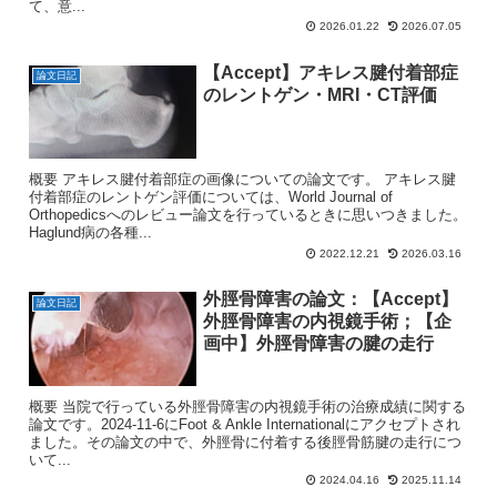
て、意...
2026.01.22
2026.07.05
【Accept】アキレス腱付着部症
論文日記
のレントゲン・MRI・CT評価
概要 アキレス腱付着部症の画像についての論文です。 アキレス腱
付着部症のレントゲン評価については、World Journal of
Orthopedicsへのレビュー論文を行っているときに思いつきました。
Haglund病の各種...
2022.12.21
2026.03.16
外脛骨障害の論文：【Accept】
論文日記
外脛骨障害の内視鏡手術；【企
画中】外脛骨障害の腱の走行
概要 当院で行っている外脛骨障害の内視鏡手術の治療成績に関する
論文です。2024-11-6にFoot & Ankle Internationalにアクセプトされ
ました。その論文の中で、外脛骨に付着する後脛骨筋腱の走行につ
いて...
2024.04.16
2025.11.14