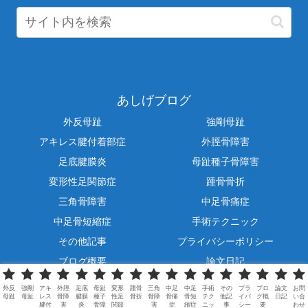
あしげブログ
外反母趾
強剛母趾
アキレス腱付着部症
外脛骨障害
足底腱膜炎
母趾種子骨障害
変形性足関節症
踵骨骨折
三角骨障害
中足骨痛症
中足骨短縮症
手術テクニック
その他記事
プライバシーポリシー
ブログ概要
論文日記
お問い合わせ
外反
強剛
アキ
外脛
足底
母趾
変形
踵骨
三角
中足
中足
手術
その
プラ
ブロ
論文
お問
母趾
母趾
レス
骨障
腱膜
種子
性足
骨折
骨障
骨痛
骨短
テク
他記
イバ
グ概
日記
い合
Copyright © 2020 あしげブログ All Rights Reserved.
腱付
害
炎
骨障
関節
害
症
縮症
ニッ
事
シー
要
わせ