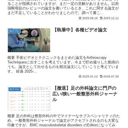
ることが指摘されていますが、まだ一定の見解がありません。以前
強剛母趾のレビューの論文を書いているとき、これに関する論文が
まだ不足していることがわかりましたので、調べて書こ...
2025.09.16
2025.12.11
【執筆中】各種ビデオ論文
論文日記
概要 手術ビデオとテクニックをまとめた論文をArthroscopy
Techniquesに出すことを考えています。今まで貯め撮りした動画の
うち、論文として出せるものを順次論文にしていこうと考えていま
す。 経過 2025-...
2025.01.13
2026.07.30
【撤退】足の外科論文に門戸の
論文日記
広い/狭い一般整形外科ジャーナ
ル
概要 足の外科は整形外科の中でマイナーなサブスペシャリティのた
め、一般整形外科ジャーナルで論文がアクセプトされるのも大変な
印象ですが、BMC musculoskeletal disorders のEditorになってみ