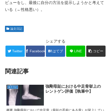
ビューをし、最後に自分の方法を提示しようかと考えて
いる（←性格悪い）。
論文日記
シェアする
Twitter
Facebook
はてブ
LINE
コピー
関連記事
強剛母趾における中足骨挙上の
論文日記
レントゲン評価【執筆中】
概要 強剛母趾において中足骨（母趾の手前にある骨）が挙上してい