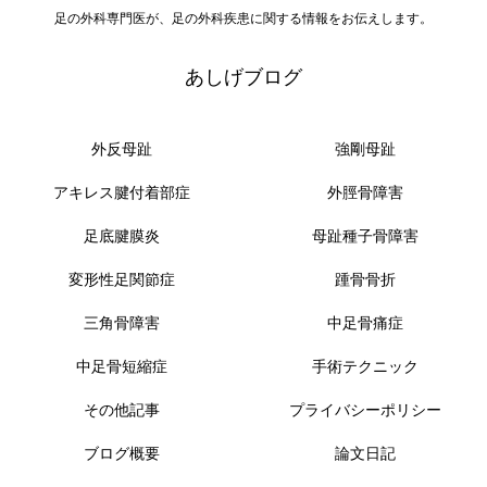
足の外科専門医が、足の外科疾患に関する情報をお伝えします。
あしげブログ
外反母趾
強剛母趾
アキレス腱付着部症
外脛骨障害
足底腱膜炎
母趾種子骨障害
変形性足関節症
踵骨骨折
三角骨障害
中足骨痛症
中足骨短縮症
手術テクニック
その他記事
プライバシーポリシー
ブログ概要
論文日記