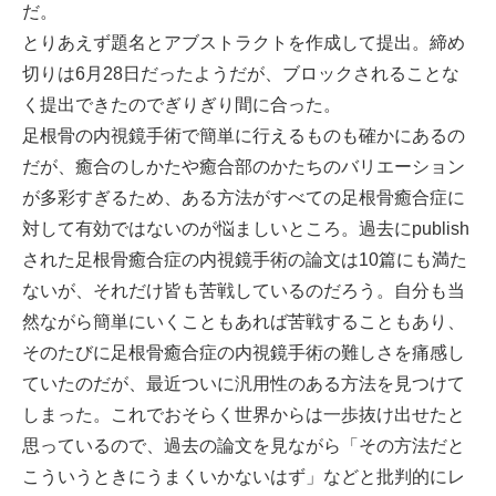
だ。
とりあえず題名とアブストラクトを作成して提出。締め
切りは6月28日だったようだが、ブロックされることな
く提出できたのでぎりぎり間に合った。
足根骨の内視鏡手術で簡単に行えるものも確かにあるの
だが、癒合のしかたや癒合部のかたちのバリエーション
が多彩すぎるため、ある方法がすべての足根骨癒合症に
対して有効ではないのが悩ましいところ。過去にpublish
された足根骨癒合症の内視鏡手術の論文は10篇にも満た
ないが、それだけ皆も苦戦しているのだろう。自分も当
然ながら簡単にいくこともあれば苦戦することもあり、
そのたびに足根骨癒合症の内視鏡手術の難しさを痛感し
ていたのだが、最近ついに汎用性のある方法を見つけて
しまった。これでおそらく世界からは一歩抜け出せたと
思っているので、過去の論文を見ながら「その方法だと
こういうときにうまくいかないはず」などと批判的にレ