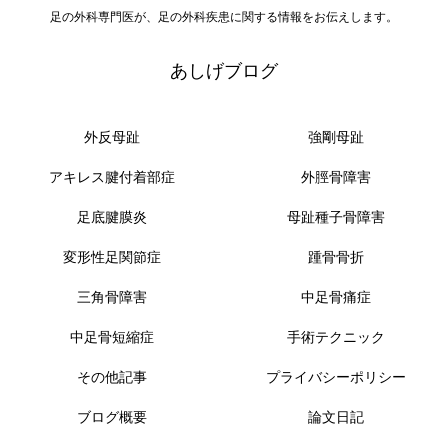
足の外科専門医が、足の外科疾患に関する情報をお伝えします。
あしげブログ
外反母趾
強剛母趾
アキレス腱付着部症
外脛骨障害
足底腱膜炎
母趾種子骨障害
変形性足関節症
踵骨骨折
三角骨障害
中足骨痛症
中足骨短縮症
手術テクニック
その他記事
プライバシーポリシー
ブログ概要
論文日記