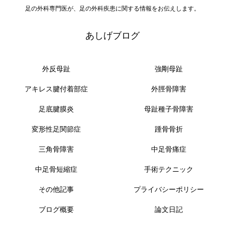
足の外科専門医が、足の外科疾患に関する情報をお伝えします。
あしげブログ
外反母趾
強剛母趾
アキレス腱付着部症
外脛骨障害
足底腱膜炎
母趾種子骨障害
変形性足関節症
踵骨骨折
三角骨障害
中足骨痛症
中足骨短縮症
手術テクニック
その他記事
プライバシーポリシー
ブログ概要
論文日記