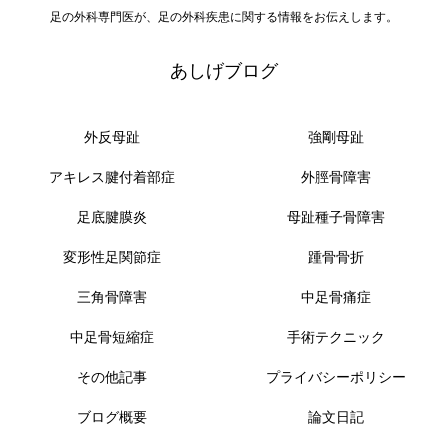
足の外科専門医が、足の外科疾患に関する情報をお伝えします。
あしげブログ
外反母趾
強剛母趾
アキレス腱付着部症
外脛骨障害
足底腱膜炎
母趾種子骨障害
変形性足関節症
踵骨骨折
三角骨障害
中足骨痛症
中足骨短縮症
手術テクニック
その他記事
プライバシーポリシー
ブログ概要
論文日記