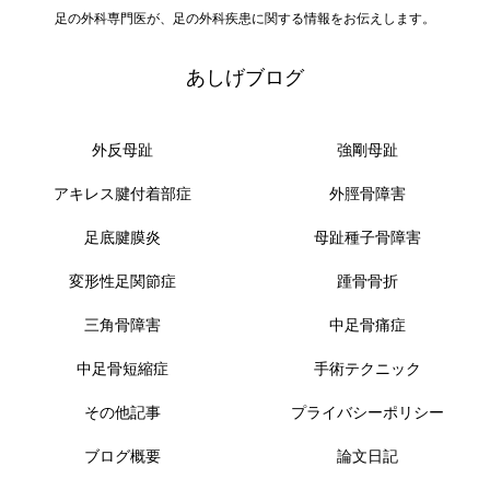
足の外科専門医が、足の外科疾患に関する情報をお伝えします。
あしげブログ
外反母趾
強剛母趾
アキレス腱付着部症
外脛骨障害
足底腱膜炎
母趾種子骨障害
変形性足関節症
踵骨骨折
三角骨障害
中足骨痛症
中足骨短縮症
手術テクニック
その他記事
プライバシーポリシー
ブログ概要
論文日記