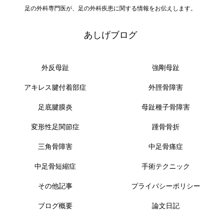
足の外科専門医が、足の外科疾患に関する情報をお伝えします。
あしげブログ
外反母趾
強剛母趾
アキレス腱付着部症
外脛骨障害
足底腱膜炎
母趾種子骨障害
変形性足関節症
踵骨骨折
三角骨障害
中足骨痛症
中足骨短縮症
手術テクニック
その他記事
プライバシーポリシー
ブログ概要
論文日記