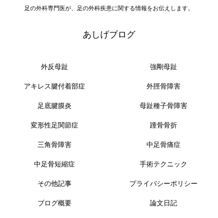
足の外科専門医が、足の外科疾患に関する情報をお伝えします。
あしげブログ
外反母趾
強剛母趾
アキレス腱付着部症
外脛骨障害
足底腱膜炎
母趾種子骨障害
変形性足関節症
踵骨骨折
三角骨障害
中足骨痛症
中足骨短縮症
手術テクニック
その他記事
プライバシーポリシー
ブログ概要
論文日記