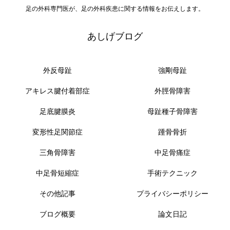
足の外科専門医が、足の外科疾患に関する情報をお伝えします。
あしげブログ
外反母趾
強剛母趾
アキレス腱付着部症
外脛骨障害
足底腱膜炎
母趾種子骨障害
変形性足関節症
踵骨骨折
三角骨障害
中足骨痛症
中足骨短縮症
手術テクニック
その他記事
プライバシーポリシー
ブログ概要
論文日記