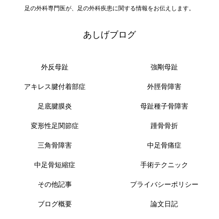
足の外科専門医が、足の外科疾患に関する情報をお伝えします。
あしげブログ
外反母趾
強剛母趾
アキレス腱付着部症
外脛骨障害
足底腱膜炎
母趾種子骨障害
変形性足関節症
踵骨骨折
三角骨障害
中足骨痛症
中足骨短縮症
手術テクニック
その他記事
プライバシーポリシー
ブログ概要
論文日記