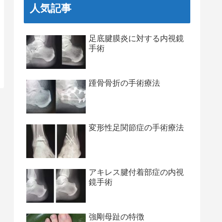
人気記事
足底腱膜炎に対する内視鏡
手術
踵骨骨折の手術療法
変形性足関節症の手術療法
アキレス腱付着部症の内視
鏡手術
強剛母趾の特徴