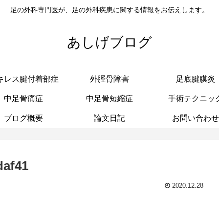
足の外科専門医が、足の外科疾患に関する情報をお伝えします。
あしげブログ
キレス腱付着部症
外脛骨障害
足底腱膜炎
中足骨痛症
中足骨短縮症
手術テクニッ
ブログ概要
論文日記
お問い合わせ
daf41
2020.12.28