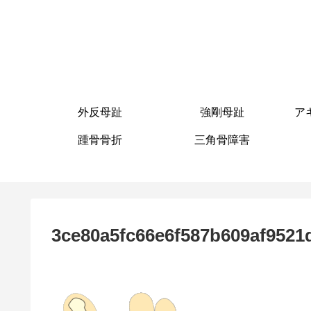
外反母趾
強剛母趾
ア
踵骨骨折
三角骨障害
3ce80a5fc66e6f587b609af9521