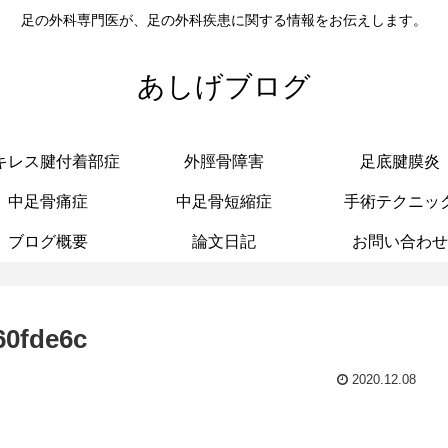
足の外科専門医が、足の外科疾患に関する情報をお伝えします。
あしげブログ
キレス腱付着部症
外脛骨障害
足底腱膜炎
中足骨痛症
中足骨短縮症
手術テクニッ
ブログ概要
論文日記
お問い合わせ
60fde6c
2020.12.08