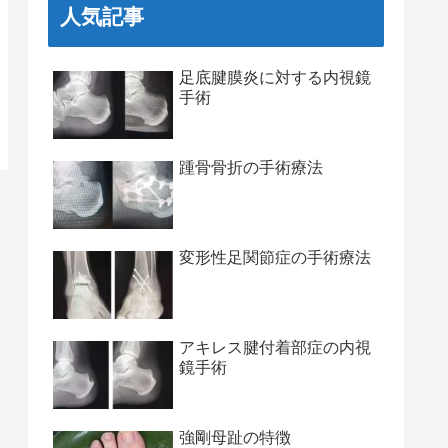
人気記事
足底腱膜炎に対する内視鏡
手術
踵骨骨折の手術療法
変形性足関節症の手術療法
アキレス腱付着部症の内視
鏡手術
強剛母趾の特徴