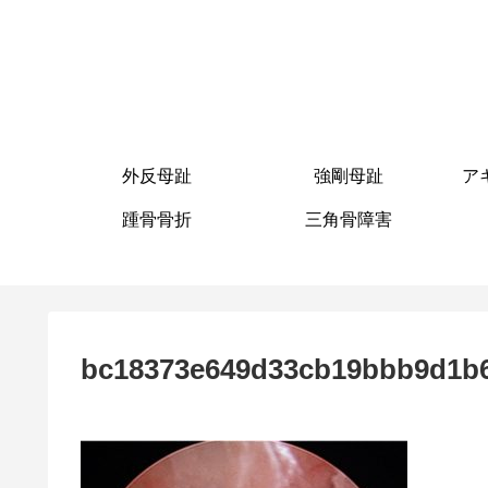
外反母趾
強剛母趾
ア
踵骨骨折
三角骨障害
bc18373e649d33cb19bbb9d1b