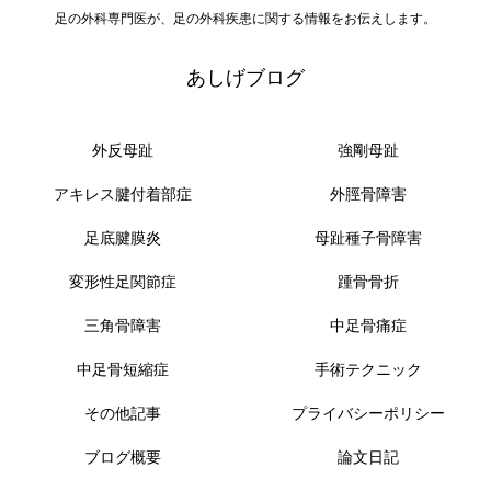
足の外科専門医が、足の外科疾患に関する情報をお伝えします。
あしげブログ
外反母趾
強剛母趾
アキレス腱付着部症
外脛骨障害
足底腱膜炎
母趾種子骨障害
変形性足関節症
踵骨骨折
三角骨障害
中足骨痛症
中足骨短縮症
手術テクニック
その他記事
プライバシーポリシー
ブログ概要
論文日記