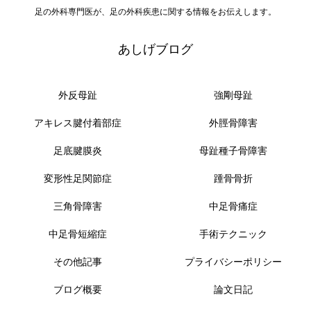
足の外科専門医が、足の外科疾患に関する情報をお伝えします。
あしげブログ
外反母趾
強剛母趾
アキレス腱付着部症
外脛骨障害
足底腱膜炎
母趾種子骨障害
変形性足関節症
踵骨骨折
三角骨障害
中足骨痛症
中足骨短縮症
手術テクニック
その他記事
プライバシーポリシー
ブログ概要
論文日記