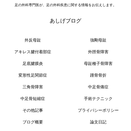
足の外科専門医が、足の外科疾患に関する情報をお伝えします。
あしげブログ
外反母趾
強剛母趾
アキレス腱付着部症
外脛骨障害
足底腱膜炎
母趾種子骨障害
変形性足関節症
踵骨骨折
三角骨障害
中足骨痛症
中足骨短縮症
手術テクニック
その他記事
プライバシーポリシー
ブログ概要
論文日記