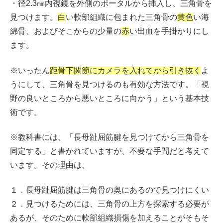
・径2.3㎜内視鏡を外側のポータルから挿入し、三角骨を
見つけます。
白
い軟部組織に包まれた三角骨の
黄色
い海
綿骨、およびそこからの少量の
赤
い出血を手掛かりにし
ます。
※いったん
距骨下関節にカメラを入れてから引き抜く
よ
うにして、三角骨を見つけるのも有効な方法です。「視
野の良いところから悪いところに向かう」という基本技
術です。
※教科書には、「長母趾屈筋腱を見つけてから三角骨を
同定する」と書かれていますが、不要な手間だと考えて
います。その理由は、
１．長母趾屈筋腱は三角骨の奥にあるので見つけにくい
２．見つけるためには、三角骨の上方を探索する必要が
あるが、そのために軟部組織損傷を加えることがそもそ