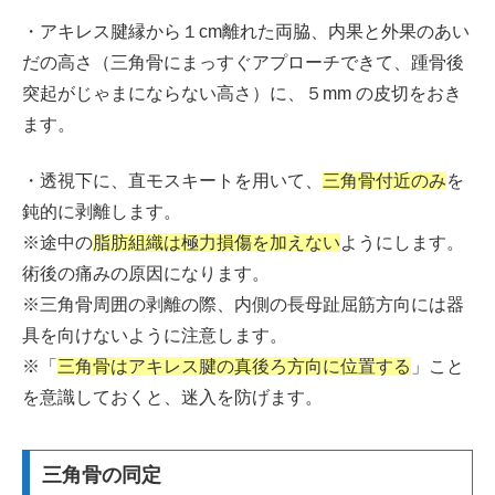
・アキレス腱縁から１cm離れた両脇、内果と外果のあい
だの高さ（三角骨にまっすぐアプローチできて、踵骨後
突起がじゃまにならない高さ）に、５mm の皮切をおき
ます。
・透視下に、直モスキートを用いて、
三角骨付近のみ
を
鈍的に剥離します。
※途中の
脂肪組織は極力損傷を加えない
ようにします。
術後の痛みの原因になります。
※三角骨周囲の剥離の際、内側の長母趾屈筋方向には器
具を向けないように注意します。
※「
三角骨はアキレス腱の真後ろ方向に位置する
」こと
を意識しておくと、迷入を防げます。
三角骨の同定