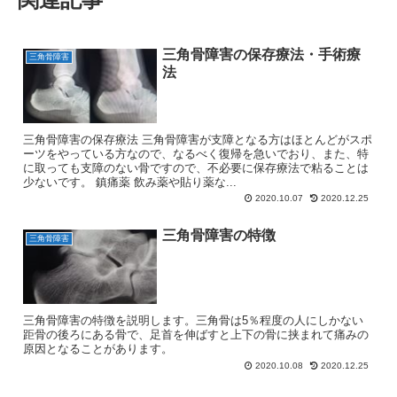
三角骨障害の保存療法・手術療
三角骨障害
法
三角骨障害の保存療法 三角骨障害が支障となる方はほとんどがスポ
ーツをやっている方なので、なるべく復帰を急いでおり、また、特
に取っても支障のない骨ですので、不必要に保存療法で粘ることは
少ないです。 鎮痛薬 飲み薬や貼り薬な...
2020.10.07
2020.12.25
三角骨障害の特徴
三角骨障害
三角骨障害の特徴を説明します。三角骨は5％程度の人にしかない
距骨の後ろにある骨で、足首を伸ばすと上下の骨に挟まれて痛みの
原因となることがあります。
2020.10.08
2020.12.25