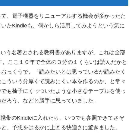
って、電子機器をリニューアルする機会が多かったた
たKindleも、何かしら活用してみようという気に
nd Ankle”という名著とされる教科書がありますが、これは全部
です。ここ１０年で全体の３分の１くらいは読んだかと
らおっくうで、「読みたいとは思っているが読みたく
はこういう分厚くて読みにくい本を作るのか、と常々
学でも椅子にくっついたような小さなテーブルを使っ
のだろう、などと勝手に思っていました。
 Ankle”を携帯のKindleに入れたら、いつでも参照できてさぞ
ると、予想をはるかに上回る快適さに驚きました。