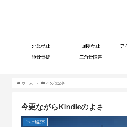
外反母趾
強剛母趾
ア
踵骨骨折
三角骨障害
ホーム
その他記事
今更ながらKindleのよさ
その他記事