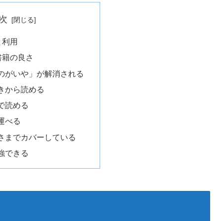
次
っと利用
子書籍の良さ
のがいや」が解消される
きから読める
で読める
運べる
さまでカバーしている
強できる