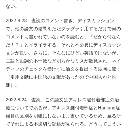
ない。
2022-8-23：査読のコメント書き。ディスカッション
で、他の論文の結果をただダラダラ引用するだけで何の
コメントも書かれていないのを読むと、「だから何なん
だ！？」とイライラする。それと不必要にディスカッシ
ョンが長い。さらに、そんなにひどい英語ではないが、
主語と動詞の不一致など明らかなミスが散見され、ネイ
ティブのチェックを受けずに論文を提出する度胸に驚く
（引用文献に中国語の文献があったので中国人かと推
測）。
2022-8-24：査読。この論文はアキレス腱付着部症の治
療についてであるが、アキレス腱付着部症とHaglund症
候群の区別を明確にしないまま書いているため、至る所
でそれによる不適切な記述が見られる。どうしてこうい