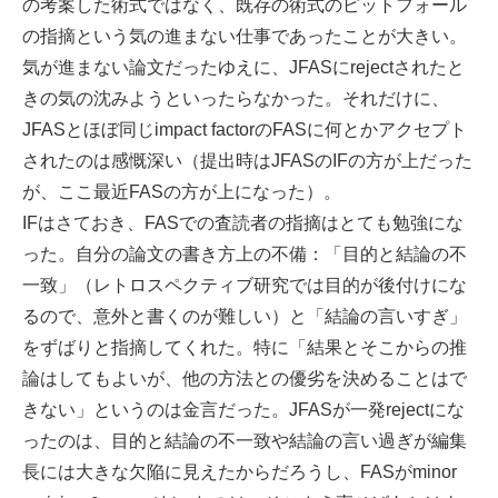
の考案した術式ではなく、既存の術式のピットフォール
の指摘という気の進まない仕事であったことが大きい。
気が進まない論文だったゆえに、JFASにrejectされたと
きの気の沈みようといったらなかった。それだけに、
JFASとほぼ同じimpact factorのFASに何とかアクセプト
されたのは感慨深い（提出時はJFASのIFの方が上だった
が、ここ最近FASの方が上になった）。
IFはさておき、FASでの査読者の指摘はとても勉強にな
った。自分の論文の書き方上の不備：「目的と結論の不
一致」（レトロスペクティブ研究では目的が後付けにな
るので、意外と書くのが難しい）と「結論の言いすぎ」
をずばりと指摘してくれた。特に「結果とそこからの推
論はしてもよいが、他の方法との優劣を決めることはで
きない」というのは金言だった。JFASが一発rejectにな
ったのは、目的と結論の不一致や結論の言い過ぎが編集
長には大きな欠陥に見えたからだろうし、FASがminor