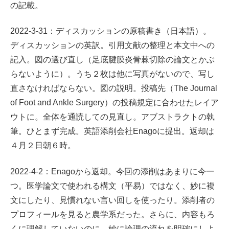
の記載。
2022-3-31：ディスカッションの原稿書き（日本語）。
ディスカッションの英訳。引用文献の整理と本文中への
記入。図の選び直し（足底腱膜炎骨棘切除の論文とかぶ
らないように）。うち２枚は他に写真がないので、写し
直さなければならない。図の説明。投稿先（The Journal
of Foot and Ankle Surgery）の投稿規定に合わせたレイア
ウトに。全体を通読しての見直し。アブストラクトの執
筆。ひとまず完成。英語添削会社Enagoに提出。返却は
４月２日朝６時。
2022-4-2：Enagoから返却。今回の添削はあまりに今一
つ。医学論文で使われる構文（平易）ではなく、妙に複
文にしたり、見慣れない言い回しを使ったり。添削者の
プロフィールを見ると農学系だった。さらに、内容もろ
くに理解していないのに、妙に論理の流れを明確にしよ