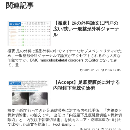
関連記事
【撤退】足の外科論文に門戸の
論文日記
広い/狭い一般整形外科ジャーナ
ル
概要 足の外科は整形外科の中でマイナーなサブスペシャリティのた
め、一般整形外科ジャーナルで論文がアクセプトされるのも大変な
印象ですが、BMC musculoskeletal disorders のEditorになってみ
て、意...
2026.01.22
2026.07.05
【Accept】足底腱膜炎に対する
論文日記
内視鏡下骨棘切除術
概要 当院で行ってきた足底腱膜炎に対する内視鏡手術、「内視鏡下
骨棘切除術」の論文です。 当初は「内視鏡下足底腱膜切離＋骨棘切
除術」と「内視鏡下骨棘切除術」を傾向スコア・逆確率重みづけ法
で比較した論文を執筆し、Foot &amp...
2021.12.03
2023.09.10