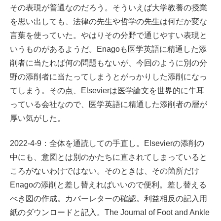
その表現が普通なのだろう。そういえば大学教養の授業
を思い出しても、法律の先生や哲学の先生は何だか変な
言葉を使っていた。やはりその分野で通じやすい表現と
いうものがあるようだ。Enagoも医学英語に精通した添
削者に当たれば何の問題もないが、今回のように別の分
野の添削者に当たってしまうとがっかりした添削になっ
てしまう。その点、Elsevierは医学論文を世界的に牛耳
っている会社なので、医学英語に精通した添削者の層が
厚い気がした。
2022-4-9：全体を通読しての手直し。Elsevierの添削の
中にも、意図とは別のかたちに直されてしまっていると
ころがないわけではない。そのときは、その箇所だけ
Enagoの添削と差し替えればいいので便利。差し替える
べき図の作成。カバーレターの確認。利益相反の記入用
紙のダウンロードと記入。The Journal of Foot and Ankle