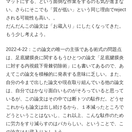
マットにする、という面倒な作業をするのも気が進まな
い。さらにそこでも「質が低い」という同じ理由でreject
される可能性も高い。。
だんだんこの論文は「お蔵入り」にしたくなってきた。
もう少し考えよう。
2022-4-22：この論文の唯一の主張である術式の問題点
は、足底腱膜炎に関するもうひとつの論文「足底腱膜炎
に対する内視鏡下骨棘切除術」にも書いてあるので、あ
えてこの論文を積極的に発表する意味に乏しい。また、
自分の今まで出した論文や現在取り組んでいる他の論文
は、自分ではかなり面白いものがそろっていると思って
いるが、この論文はその中では断トツの駄作だ。どうせ
これからも論文は出し続けるから、１本減ったところで
どうということはないし、これ以上、こんな駄作のため
に労力をすり減らすのはバカらしい。ということで、こ
の論文はお蔵入りとしよう。