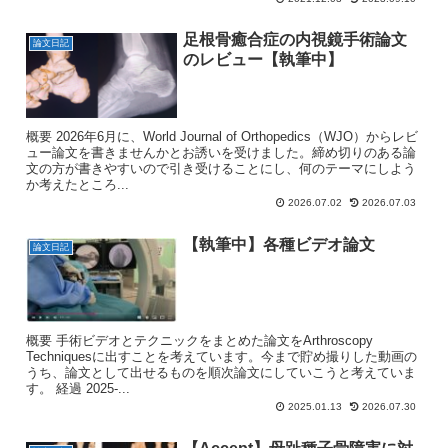
足根骨癒合症の内視鏡手術論文
論文日記
のレビュー【執筆中】
概要 2026年6月に、World Journal of Orthopedics（WJO）からレビ
ュー論文を書きませんかとお誘いを受けました。締め切りのある論
文の方が書きやすいので引き受けることにし、何のテーマにしよう
か考えたところ...
2026.07.02
2026.07.03
【執筆中】各種ビデオ論文
論文日記
概要 手術ビデオとテクニックをまとめた論文をArthroscopy
Techniquesに出すことを考えています。今まで貯め撮りした動画の
うち、論文として出せるものを順次論文にしていこうと考えていま
す。 経過 2025-...
2025.01.13
2026.07.30